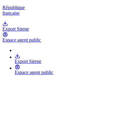
République
française
Export Sirene
Espace agent public
Export Sirene
Espace agent public