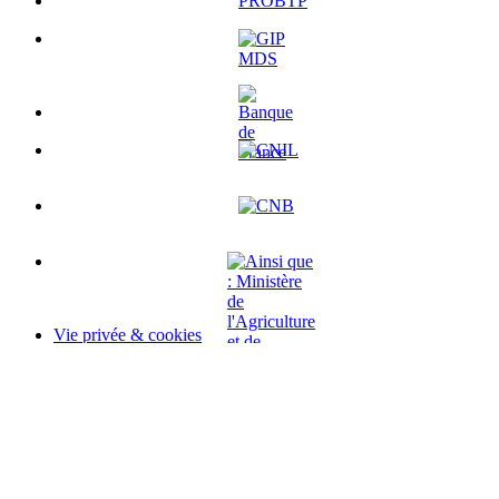
Vie privée & cookies
Mentions légales
Modalités d'Utilisation
Accessibilité : non conforme
Historique des changements
Code source
Sauf mention contraire, tous les textes de ce site sont sous
licence
etalab-2.0