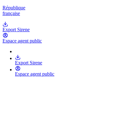
République
française
Export Sirene
Espace agent public
Export Sirene
Espace agent public