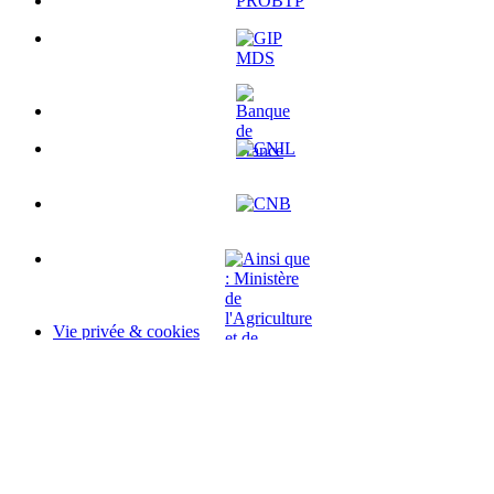
Vie privée & cookies
Mentions légales
Modalités d'Utilisation
Accessibilité : non conforme
Historique des changements
Code source
Sauf mention contraire, tous les textes de ce site sont sous
licence
etalab-2.0