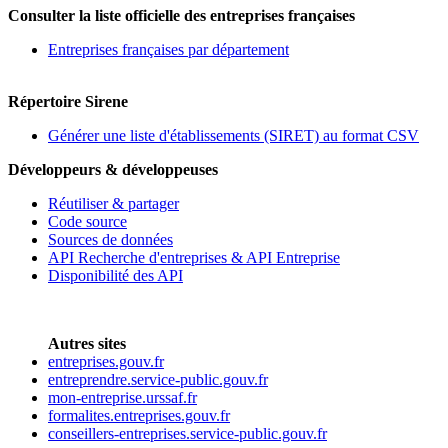
Consulter la liste officielle des entreprises françaises
Entreprises françaises par département
Répertoire Sirene
Générer une liste d'établissements (SIRET) au format CSV
Développeurs & développeuses
Réutiliser & partager
Code source
Sources de données
API Recherche d'entreprises & API Entreprise
Disponibilité des API
Autres sites
entreprises.gouv.fr
entreprendre.service-public.gouv.fr
mon-entreprise.urssaf.fr
formalites.entreprises.gouv.fr
conseillers-entreprises.service-public.gouv.fr