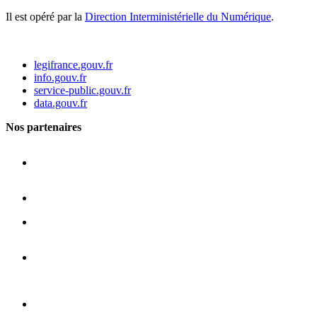
Il est opéré par la
Direction Interministérielle du Numérique
.
legifrance.gouv.fr
info.gouv.fr
service-public.gouv.fr
data.gouv.fr
Nos partenaires