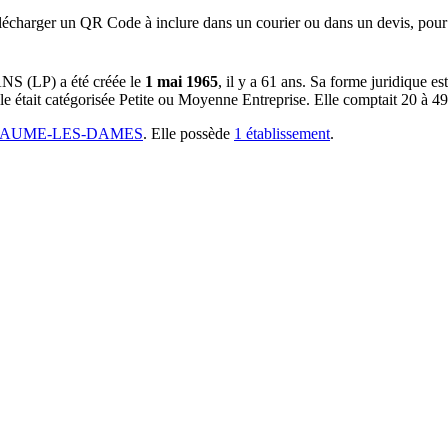
lécharger un QR Code à inclure dans un courier ou dans un devis, pour 
NS (LP)
a été créée le
1 mai 1965
, il y a
61 ans
.
Sa forme juridique est
e était catégorisée Petite ou Moyenne Entreprise.
Elle comptait 20 à 49 
 BAUME-LES-DAMES
.
Elle possède
1
établissement
.