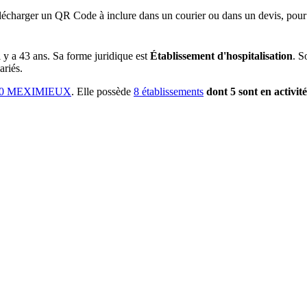
lécharger un QR Code à inclure dans un courier ou dans un devis, pour 
il y a
43 ans
.
Sa forme juridique est
Établissement d'hospitalisation
.
So
ariés.
00 MEXIMIEUX
.
Elle possède
8
établissement
s
dont
5
sont
en activité