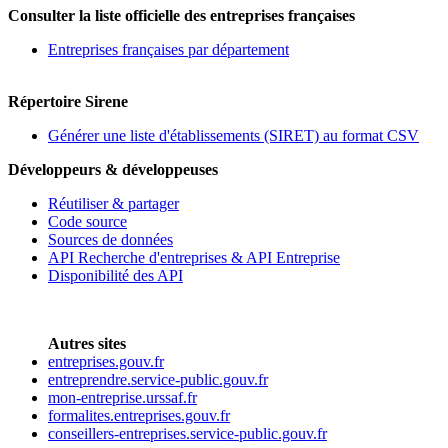
Consulter la liste officielle des entreprises françaises
Entreprises françaises par département
Répertoire Sirene
Générer une liste d'établissements (SIRET) au format CSV
Développeurs & développeuses
Réutiliser & partager
Code source
Sources de données
API Recherche d'entreprises & API Entreprise
Disponibilité des API
Autres sites
entreprises.gouv.fr
entreprendre.service-public.gouv.fr
mon-entreprise.urssaf.fr
formalites.entreprises.gouv.fr
conseillers-entreprises.service-public.gouv.fr