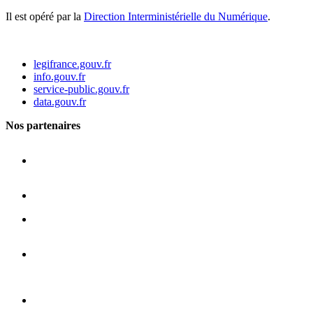
Il est opéré par la
Direction Interministérielle du Numérique
.
legifrance.gouv.fr
info.gouv.fr
service-public.gouv.fr
data.gouv.fr
Nos partenaires