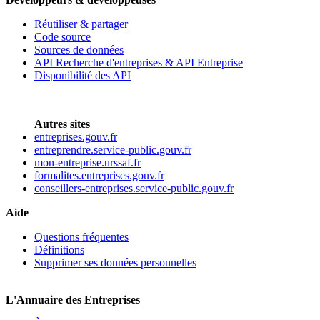
Réutiliser & partager
Code source
Sources de données
API Recherche d'entreprises & API Entreprise
Disponibilité des API
Autres sites
entreprises.gouv.fr
entreprendre.service-public.gouv.fr
mon-entreprise.urssaf.fr
formalites.entreprises.gouv.fr
conseillers-entreprises.service-public.gouv.fr
Aide
Questions fréquentes
Définitions
Supprimer ses données personnelles
L'Annuaire des Entreprises