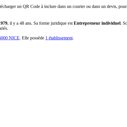
lécharger un QR Code à inclure dans un courier ou dans un devis, pour 
1979
, il y a
48 ans
.
Sa forme juridique est
Entrepreneur individuel
.
So
riés.
000 NICE
.
Elle possède
1
établissement
.