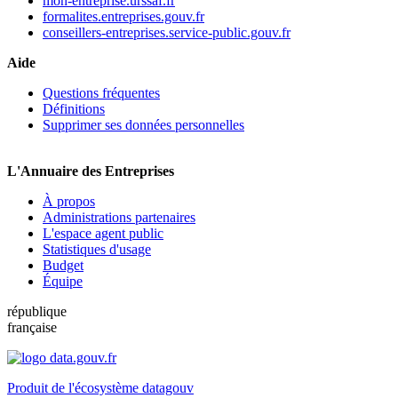
mon-entreprise.urssaf.fr
formalites.entreprises.gouv.fr
conseillers-entreprises.service-public.gouv.fr
Aide
Questions fréquentes
Définitions
Supprimer ses données personnelles
L'Annuaire des Entreprises
À propos
Administrations partenaires
L'espace agent public
Statistiques d'usage
Budget
Équipe
république
française
Produit de l'écosystème datagouv