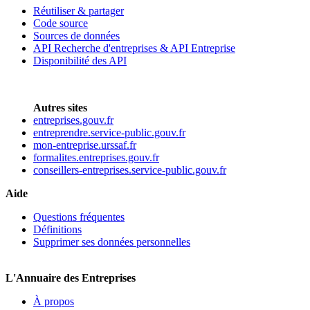
Réutiliser & partager
Code source
Sources de données
API Recherche d'entreprises & API Entreprise
Disponibilité des API
Autres sites
entreprises.gouv.fr
entreprendre.service-public.gouv.fr
mon-entreprise.urssaf.fr
formalites.entreprises.gouv.fr
conseillers-entreprises.service-public.gouv.fr
Aide
Questions fréquentes
Définitions
Supprimer ses données personnelles
L'Annuaire des Entreprises
À propos