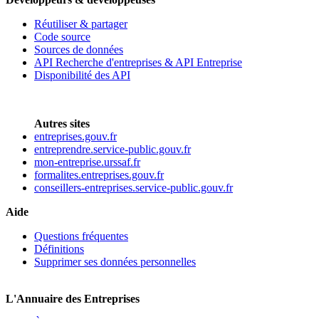
Réutiliser & partager
Code source
Sources de données
API Recherche d'entreprises & API Entreprise
Disponibilité des API
Autres sites
entreprises.gouv.fr
entreprendre.service-public.gouv.fr
mon-entreprise.urssaf.fr
formalites.entreprises.gouv.fr
conseillers-entreprises.service-public.gouv.fr
Aide
Questions fréquentes
Définitions
Supprimer ses données personnelles
L'Annuaire des Entreprises