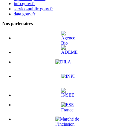
info.gouv.fr
service-public.gouv.fr
data.gouv.fr
Nos partenaires