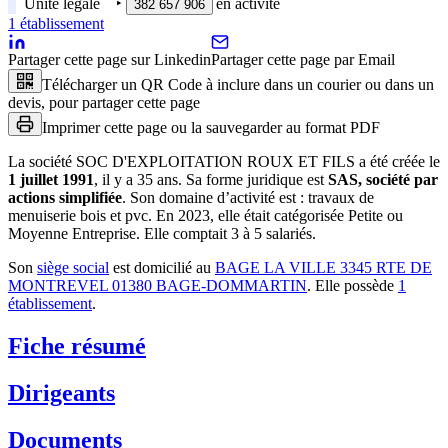
Unité légale
‣
en activité
382 657 906
1
établissement
Partager cette page sur Linkedin
Partager cette page par Email
Télécharger un QR Code à inclure dans un courier ou dans un
devis, pour partager cette page
Imprimer cette page ou la sauvegarder au format PDF
La société
SOC D'EXPLOITATION ROUX ET FILS
a été créée le
1 juillet 1991
, il y a
35 ans
.
Sa forme juridique est
SAS, société par
actions simplifiée
.
Son domaine d’activité est :
travaux de
menuiserie bois et pvc
.
En 2023, elle était catégorisée Petite ou
Moyenne Entreprise.
Elle comptait 3 à 5 salariés.
Son
siège social
est domicilié au
BAGE LA VILLE 3345 RTE DE
MONTREVEL 01380 BAGE-DOMMARTIN
.
Elle possède
1
établissement
.
Fiche résumé
Dirigeants
Documents