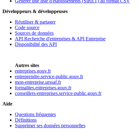
Générer une liste d'établissements (SIRET) au format CSV
Développeurs & développeuses
Réutiliser & partager
Code source
Sources de données
API Recherche d'entreprises & API Entreprise
Disponibilité des API
Autres sites
entreprises.gouv.fr
entreprendre.service-public.gouv.fr
mon-entreprise.urssaf.fr
formalites.entreprises.gouv.fr
conseillers-entreprises.service-public.gouv.fr
Aide
Questions fréquentes
Définitions
Supprimer ses données personnelles