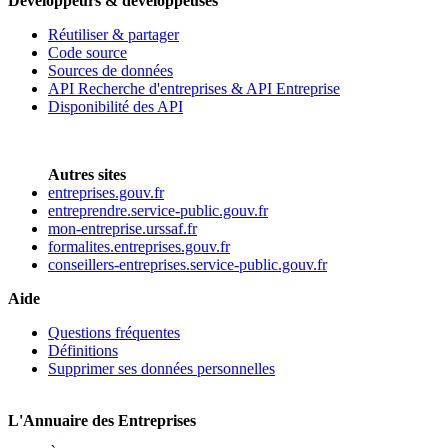
Développeurs & développeuses
Réutiliser & partager
Code source
Sources de données
API Recherche d'entreprises & API Entreprise
Disponibilité des API
Autres sites
entreprises.gouv.fr
entreprendre.service-public.gouv.fr
mon-entreprise.urssaf.fr
formalites.entreprises.gouv.fr
conseillers-entreprises.service-public.gouv.fr
Aide
Questions fréquentes
Définitions
Supprimer ses données personnelles
L'Annuaire des Entreprises