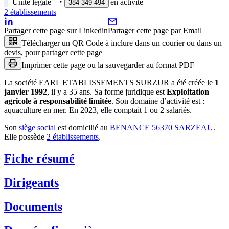
Unité légale
‣
en activité
384 349 494
2
établissement
s
Partager cette page sur Linkedin
Partager cette page par Email
Télécharger un QR Code à inclure dans un courier ou dans un
devis, pour partager cette page
Imprimer cette page ou la sauvegarder au format PDF
La société
EARL ETABLISSEMENTS SURZUR
a été créée le
1
janvier 1992
, il y a
35 ans
.
Sa forme juridique est
Exploitation
agricole à responsabilité limitée
.
Son domaine d’activité est :
aquaculture en mer
.
En 2023, elle comptait 1 ou 2 salariés.
Son
siège social
est domicilié au
BENANCE 56370 SARZEAU
.
Elle possède
2
établissement
s
.
Fiche résumé
Dirigeants
Documents