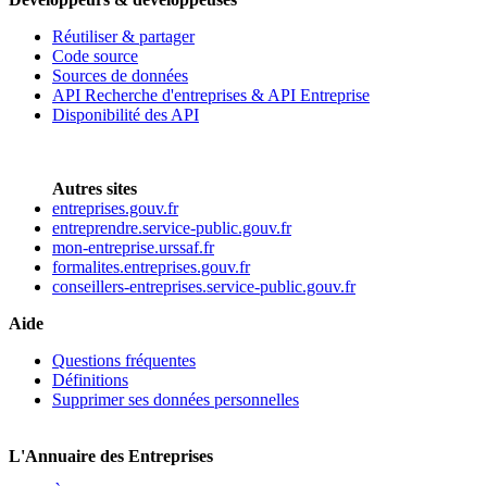
Réutiliser & partager
Code source
Sources de données
API Recherche d'entreprises & API Entreprise
Disponibilité des API
Autres sites
entreprises.gouv.fr
entreprendre.service-public.gouv.fr
mon-entreprise.urssaf.fr
formalites.entreprises.gouv.fr
conseillers-entreprises.service-public.gouv.fr
Aide
Questions fréquentes
Définitions
Supprimer ses données personnelles
L'Annuaire des Entreprises