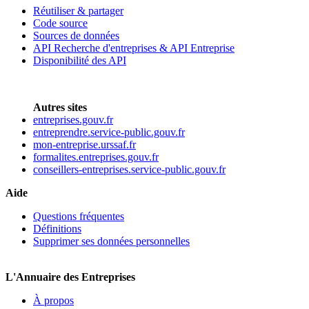
Réutiliser & partager
Code source
Sources de données
API Recherche d'entreprises & API Entreprise
Disponibilité des API
Autres sites
entreprises.gouv.fr
entreprendre.service-public.gouv.fr
mon-entreprise.urssaf.fr
formalites.entreprises.gouv.fr
conseillers-entreprises.service-public.gouv.fr
Aide
Questions fréquentes
Définitions
Supprimer ses données personnelles
L'Annuaire des Entreprises
À propos