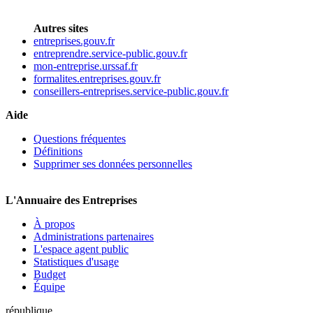
Autres sites
entreprises.gouv.fr
entreprendre.service-public.gouv.fr
mon-entreprise.urssaf.fr
formalites.entreprises.gouv.fr
conseillers-entreprises.service-public.gouv.fr
Aide
Questions fréquentes
Définitions
Supprimer ses données personnelles
L'Annuaire des Entreprises
À propos
Administrations partenaires
L'espace agent public
Statistiques d'usage
Budget
Équipe
république