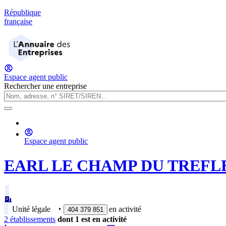
République
française
Espace agent public
Rechercher une entreprise
Espace agent public
EARL LE CHAMP DU TREFL
Unité légale
‣
en activité
404 379 851
2
établissement
s
dont
1
est
en activité