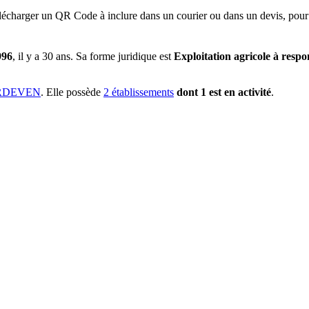
lécharger un QR Code à inclure dans un courier ou dans un devis, pour 
996
, il y a
30 ans
.
Sa forme juridique est
Exploitation agricole à respon
ERDEVEN
.
Elle possède
2
établissement
s
dont
1
est
en activité
.