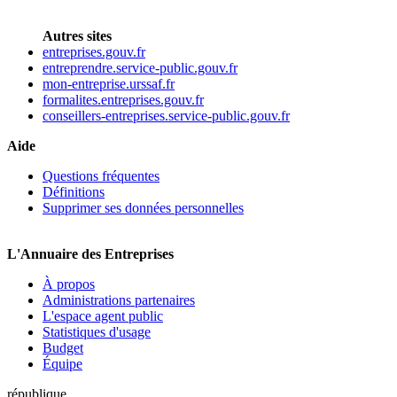
Autres sites
entreprises.gouv.fr
entreprendre.service-public.gouv.fr
mon-entreprise.urssaf.fr
formalites.entreprises.gouv.fr
conseillers-entreprises.service-public.gouv.fr
Aide
Questions fréquentes
Définitions
Supprimer ses données personnelles
L'Annuaire des Entreprises
À propos
Administrations partenaires
L'espace agent public
Statistiques d'usage
Budget
Équipe
république