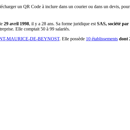
lécharger un QR Code à inclure dans un courier ou dans un devis, pour 
le
29 avril 1998
, il y a
28 ans
.
Sa forme juridique est
SAS, société par 
reprise.
Elle comptait 50 à 99 salariés.
AINT-MAURICE-DE-BEYNOST
.
Elle possède
10
établissement
s
dont