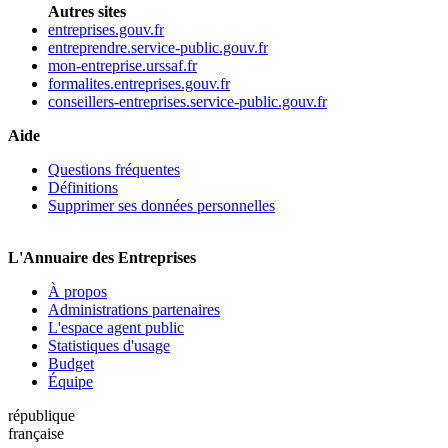
Autres sites
entreprises.gouv.fr
entreprendre.service-public.gouv.fr
mon-entreprise.urssaf.fr
formalites.entreprises.gouv.fr
conseillers-entreprises.service-public.gouv.fr
Aide
Questions fréquentes
Définitions
Supprimer ses données personnelles
L'Annuaire des Entreprises
À propos
Administrations partenaires
L'espace agent public
Statistiques d'usage
Budget
Équipe
république
française