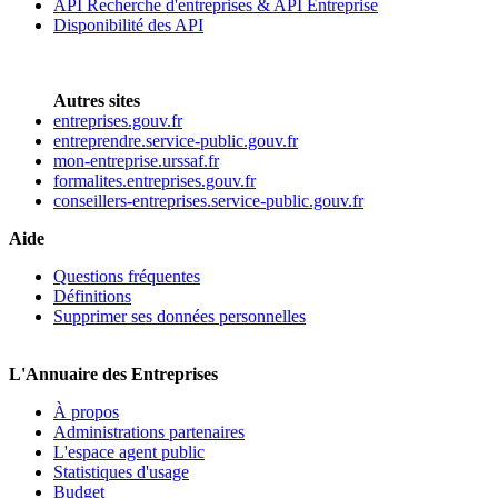
API Recherche d'entreprises & API Entreprise
Disponibilité des API
Autres sites
entreprises.gouv.fr
entreprendre.service-public.gouv.fr
mon-entreprise.urssaf.fr
formalites.entreprises.gouv.fr
conseillers-entreprises.service-public.gouv.fr
Aide
Questions fréquentes
Définitions
Supprimer ses données personnelles
L'Annuaire des Entreprises
À propos
Administrations partenaires
L'espace agent public
Statistiques d'usage
Budget