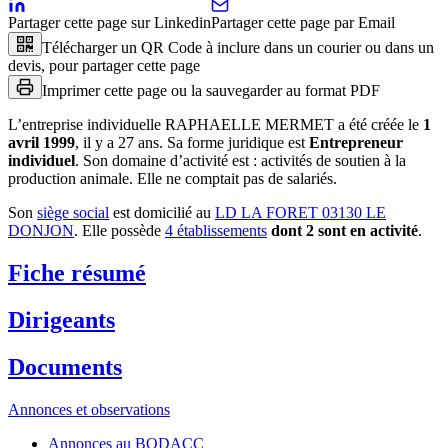
Partager cette page sur Linkedin
Partager cette page par Email
Télécharger un QR Code à inclure dans un courier ou dans un
devis, pour partager cette page
Imprimer cette page ou la sauvegarder au format PDF
L’entreprise individuelle
RAPHAELLE MERMET
a été créée le
1
avril 1999
, il y a
27 ans
.
Sa forme juridique est
Entrepreneur
individuel
.
Son domaine d’activité est :
activités de soutien à la
production animale
.
Elle ne comptait pas de salariés.
Son
siège social
est domicilié au
LD LA FORET 03130 LE
DONJON
.
Elle possède
4
établissement
s
dont
2
sont
en activité
.
Fiche résumé
Dirigeants
Documents
Annonces et observations
Annonces au BODACC