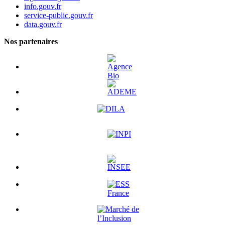
info.gouv.fr
service-public.gouv.fr
data.gouv.fr
Nos partenaires