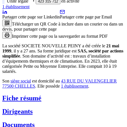
Unité légale
‣
en activité
423 315 712
1
établissement
Partager cette page sur Linkedin
Partager cette page par Email
Télécharger un QR Code à inclure dans un courier ou dans un
devis, pour partager cette page
Imprimer cette page ou la sauvegarder au format PDF
La société
SOCIETE NOUVELLE PEINY
a été créée le
21 mai
1999
, il y a
27 ans
.
Sa forme juridique est
SAS, société par actions
simplifiée
.
Son domaine d’activité est :
travaux d’installation
d’équipements thermiques et de climatisation
.
En 2023, elle était
catégorisée Petite ou Moyenne Entreprise.
Elle comptait 10 à 19
salariés.
Son
siège social
est domicilié au
43 RUE DU VALENGELIER
77500 CHELLES
.
Elle possède
1
établissement
.
Fiche résumé
Dirigeants
Documents