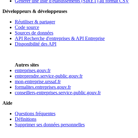
Générer une liste d'établissements (SIRET) au format CSV
Développeurs & développeuses
Réutiliser & partager
Code source
Sources de données
API Recherche d'entreprises & API Entreprise
Disponibilité des API
Autres sites
entreprises.gouv.fr
entreprendre.service-public.gouv.fr
mon-entreprise.urssaf.fr
formalites.entreprises.gouv.fr
conseillers-entreprises.service-public.gouv.fr
Aide
Questions fréquentes
Définitions
Supprimer ses données personnelles