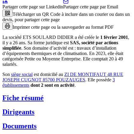
Partager cette page sur Linkedin
Partager cette page par Email
Télécharger un QR Code à inclure dans un courier ou dans un
devis, pour partager cette page
Imprimer cette page ou la sauvegarder au format PDF
La société
ETS SOULARD DIDIER
a été créée le
1 février 2001
,
il y a
26 ans
.
Sa forme juridique est
SAS, société par actions
simplifiée
.
Son domaine d’activité est :
travaux d’installation
d’équipements thermiques et de climatisation
.
En 2023, elle était
catégorisée Petite ou Moyenne Entreprise.
Elle comptait 20 à 49
salariés.
Son
siège social
est domicilié au
ZI DE MONTIFAUT 48 RUE
JOSEPH CUGNOT 85700 POUZAUGES
.
Elle possède
3
établissement
s
dont
2
sont
en activité
.
Fiche résumé
Dirigeants
Documents