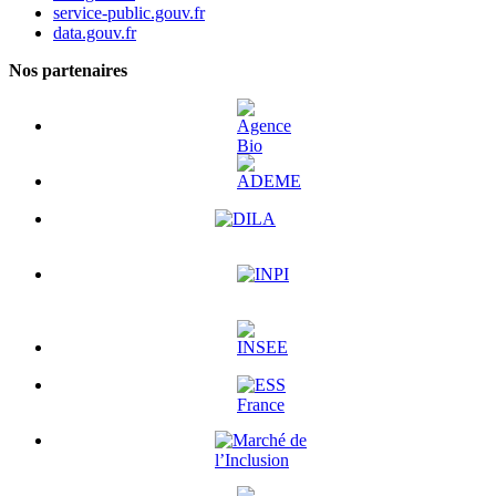
service-public.gouv.fr
data.gouv.fr
Nos partenaires