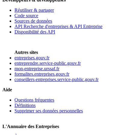
Réutiliser & partager
Code source
Sources de données
API Recherche d'entreprises & API Entreprise
Disponibilité des API
Autres sites
entreprises.gouv.fr
entreprendre.service-public.gouv.fr
mon-entreprise.urssaf.fr
formalites.entreprises.gouv.fr
conseillers-entreprises.service-public.gouv.fr
Aide
Questions fréquentes
Définitions
Supprimer ses données personnelles
L'Annuaire des Entreprises