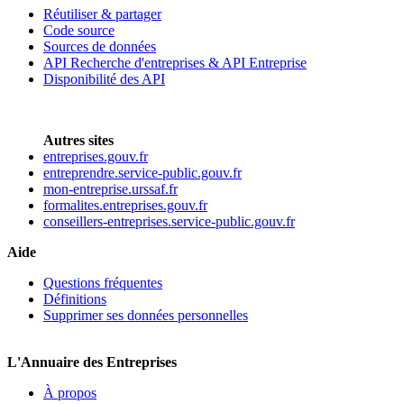
Réutiliser & partager
Code source
Sources de données
API Recherche d'entreprises & API Entreprise
Disponibilité des API
Autres sites
entreprises.gouv.fr
entreprendre.service-public.gouv.fr
mon-entreprise.urssaf.fr
formalites.entreprises.gouv.fr
conseillers-entreprises.service-public.gouv.fr
Aide
Questions fréquentes
Définitions
Supprimer ses données personnelles
L'Annuaire des Entreprises
À propos