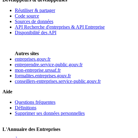
Réutiliser & partager
Code source
Sources de données
API Recherche d'entreprises & API Entreprise
Disponibilité des API
Autres sites
entreprises.gouv.fr
entreprendre.service-public.gouv.fr
mon-entreprise.urssaf.fr
formalites.entreprises.gouv.fr
conseillers-entreprises.service-public.gouv.fr
Aide
Questions fréquentes
Définitions
Supprimer ses données personnelles
L'Annuaire des Entreprises