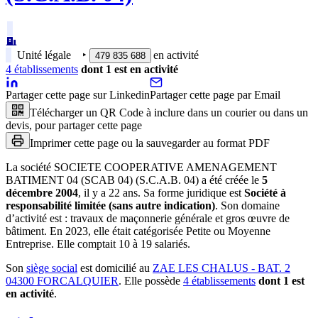
Unité légale
‣
en activité
479 835 688
4
établissement
s
dont
1
est
en activité
Partager cette page sur Linkedin
Partager cette page par Email
Télécharger un QR Code à inclure dans un courier ou dans un
devis, pour partager cette page
Imprimer cette page ou la sauvegarder au format PDF
La société
SOCIETE COOPERATIVE AMENAGEMENT
BATIMENT 04 (SCAB 04) (S.C.A.B. 04)
a été créée le
5
décembre 2004
, il y a
22 ans
.
Sa forme juridique est
Société à
responsabilité limitée (sans autre indication)
.
Son domaine
d’activité est :
travaux de maçonnerie générale et gros œuvre de
bâtiment
.
En 2023, elle était catégorisée Petite ou Moyenne
Entreprise.
Elle comptait 10 à 19 salariés.
Son
siège social
est domicilié au
ZAE LES CHALUS - BAT. 2
04300 FORCALQUIER
.
Elle possède
4
établissement
s
dont
1
est
en activité
.