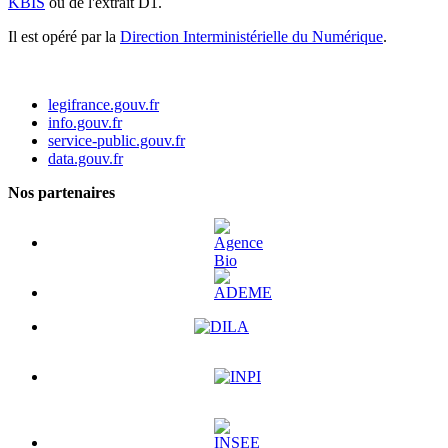
KBIS
ou de l'extrait D1.
Il est opéré par la
Direction Interministérielle du Numérique
.
legifrance.gouv.fr
info.gouv.fr
service-public.gouv.fr
data.gouv.fr
Nos partenaires