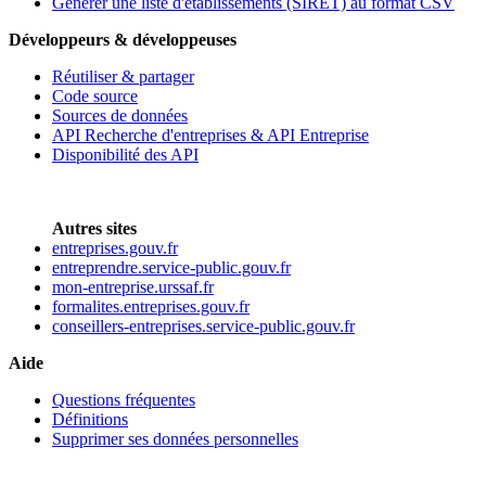
Générer une liste d'établissements (SIRET) au format CSV
Développeurs & développeuses
Réutiliser & partager
Code source
Sources de données
API Recherche d'entreprises & API Entreprise
Disponibilité des API
Autres sites
entreprises.gouv.fr
entreprendre.service-public.gouv.fr
mon-entreprise.urssaf.fr
formalites.entreprises.gouv.fr
conseillers-entreprises.service-public.gouv.fr
Aide
Questions fréquentes
Définitions
Supprimer ses données personnelles