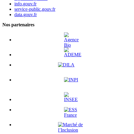
info.gouv.fr
service-public.gouv.fr
data.gouv.fr
Nos partenaires