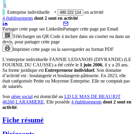
Entreprise individuelle
‣
en activité
490 222 114
4
établissement
s
dont
2
sont
en activité
Partager cette page sur Linkedin
Partager cette page par Email
Télécharger un QR Code à inclure dans un courier ou dans un
devis, pour partager cette page
Imprimer cette page ou la sauvegarder au format PDF
L’entreprise individuelle
FANNIE LEDANOIS (DIVRANDE) (LE
FOURNIL DU CAUSSE)
a été créée le
1 juin 2006
, il y a
20 ans
.
Sa forme juridique est
Entrepreneur individuel
.
Son domaine
d’activité est :
boulangerie et boulangerie-pâtisserie
.
En 2023, elle
était catégorisée Petite ou Moyenne Entreprise.
Elle ne comptait pas
de salariés.
Son
siège social
est domicilié au
LD LE MAS DE BEAUJOT
46260 LARAMIERE
.
Elle possède
4
établissement
s
dont
2
sont
en
activité
.
Fiche résumé
Dirigeants