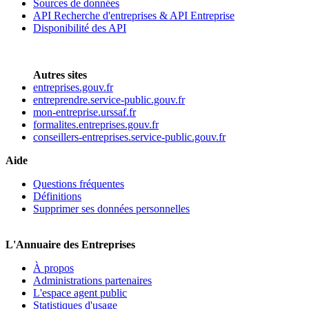
Sources de données
API Recherche d'entreprises & API Entreprise
Disponibilité des API
Autres sites
entreprises.gouv.fr
entreprendre.service-public.gouv.fr
mon-entreprise.urssaf.fr
formalites.entreprises.gouv.fr
conseillers-entreprises.service-public.gouv.fr
Aide
Questions fréquentes
Définitions
Supprimer ses données personnelles
L'Annuaire des Entreprises
À propos
Administrations partenaires
L'espace agent public
Statistiques d'usage