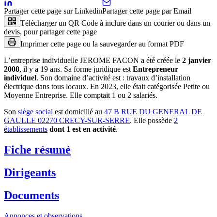
Partager cette page sur Linkedin
Partager cette page par Email
Télécharger un QR Code à inclure dans un courier ou dans un
devis, pour partager cette page
Imprimer cette page ou la sauvegarder au format PDF
L’entreprise individuelle
JEROME FACON
a été créée le
2 janvier
2008
, il y a
19 ans
.
Sa forme juridique est
Entrepreneur
individuel
.
Son domaine d’activité est :
travaux d’installation
électrique dans tous locaux
.
En 2023, elle était catégorisée Petite ou
Moyenne Entreprise.
Elle comptait 1 ou 2 salariés.
Son
siège social
est domicilié au
47 B RUE DU GENERAL DE
GAULLE 02270 CRECY-SUR-SERRE
.
Elle possède
2
établissement
s
dont
1
est
en activité
.
Fiche résumé
Dirigeants
Documents
Annonces et observations