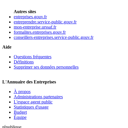
Autres sites
entreprises.gouv.fr
entreprendre.service-public.gouv.fr
mon-entreprise.urssaf.fr
formalites.entreprises.gouv.fr
conseillers-entreprises.service-public.gouv.fr
Aide
Questions fréquentes
Définitions
Supprimer ses données personnelles
L'Annuaire des Entreprises
À propos
Administrations partenaires
L'espace agent public
Statistiques d'usage
Budget
Équipe
république