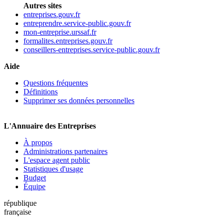
Autres sites
entreprises.gouv.fr
entreprendre.service-public.gouv.fr
mon-entreprise.urssaf.fr
formalites.entreprises.gouv.fr
conseillers-entreprises.service-public.gouv.fr
Aide
Questions fréquentes
Définitions
Supprimer ses données personnelles
L'Annuaire des Entreprises
À propos
Administrations partenaires
L'espace agent public
Statistiques d'usage
Budget
Équipe
république
française