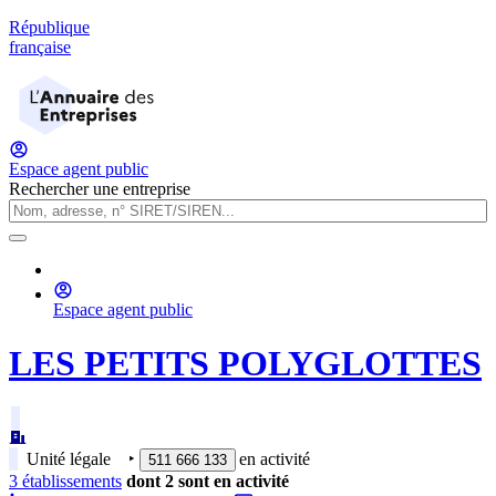
République
française
Espace agent public
Rechercher une entreprise
Espace agent public
LES PETITS POLYGLOTTES
Unité légale
‣
en activité
511 666 133
3
établissement
s
dont
2
sont
en activité