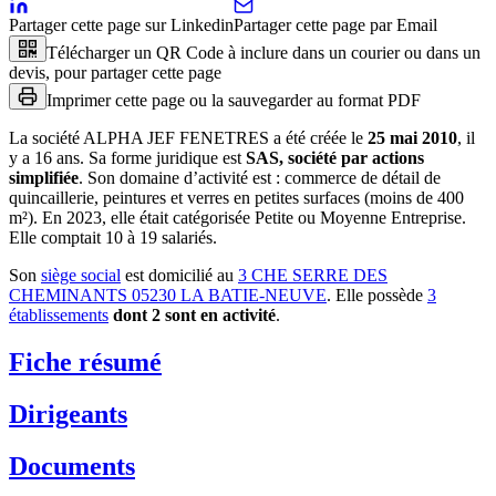
Partager cette page sur Linkedin
Partager cette page par Email
Télécharger un QR Code à inclure dans un courier ou dans un
devis, pour partager cette page
Imprimer cette page ou la sauvegarder au format PDF
La société
ALPHA JEF FENETRES
a été créée le
25 mai 2010
, il
y a
16 ans
.
Sa forme juridique est
SAS, société par actions
simplifiée
.
Son domaine d’activité est :
commerce de détail de
quincaillerie, peintures et verres en petites surfaces (moins de 400
m²)
.
En 2023, elle était catégorisée Petite ou Moyenne Entreprise.
Elle comptait 10 à 19 salariés.
Son
siège social
est domicilié au
3 CHE SERRE DES
CHEMINANTS 05230 LA BATIE-NEUVE
.
Elle possède
3
établissement
s
dont
2
sont
en activité
.
Fiche résumé
Dirigeants
Documents