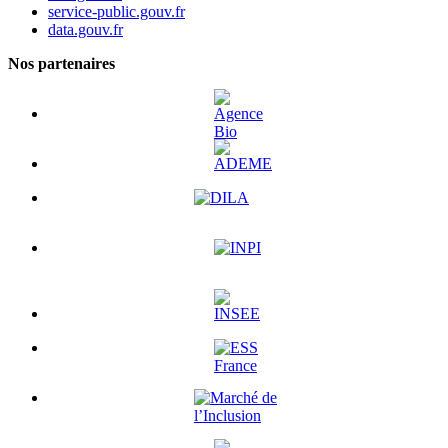
service-public.gouv.fr
data.gouv.fr
Nos partenaires