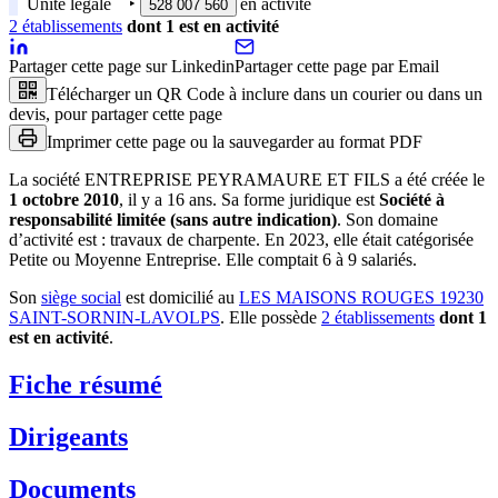
Unité légale
‣
en activité
528 007 560
2
établissement
s
dont
1
est
en activité
Partager cette page sur Linkedin
Partager cette page par Email
Télécharger un QR Code à inclure dans un courier ou dans un
devis, pour partager cette page
Imprimer cette page ou la sauvegarder au format PDF
La société
ENTREPRISE PEYRAMAURE ET FILS
a été créée le
1 octobre 2010
, il y a
16 ans
.
Sa forme juridique est
Société à
responsabilité limitée (sans autre indication)
.
Son domaine
d’activité est :
travaux de charpente
.
En 2023, elle était catégorisée
Petite ou Moyenne Entreprise.
Elle comptait 6 à 9 salariés.
Son
siège social
est domicilié au
LES MAISONS ROUGES 19230
SAINT-SORNIN-LAVOLPS
.
Elle possède
2
établissement
s
dont
1
est
en activité
.
Fiche résumé
Dirigeants
Documents