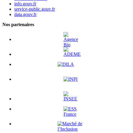
info.gouv.fr
service-public.gouv.fr
data.gouv.fr
Nos partenaires