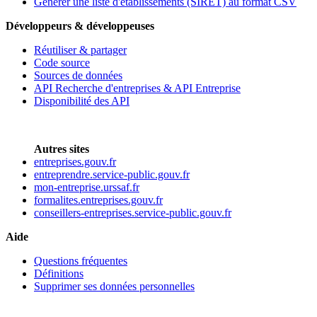
Générer une liste d'établissements (SIRET) au format CSV
Développeurs & développeuses
Réutiliser & partager
Code source
Sources de données
API Recherche d'entreprises & API Entreprise
Disponibilité des API
Autres sites
entreprises.gouv.fr
entreprendre.service-public.gouv.fr
mon-entreprise.urssaf.fr
formalites.entreprises.gouv.fr
conseillers-entreprises.service-public.gouv.fr
Aide
Questions fréquentes
Définitions
Supprimer ses données personnelles