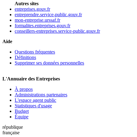
Autres sites
entreprises.gouv.fr
entreprendre.service-public.gouv.fr
mon-entreprise.urssaf.fr
formalites.entreprises.gouv.fr
conseillers-entreprises.service-public.gouv.fr
Aide
Questions fréquentes
Définitions
Supprimer ses données personnelles
L'Annuaire des Entreprises
À propos
Administrations partenaires
L'espace agent public
Statistiques d'usage
Budget
Équipe
république
française