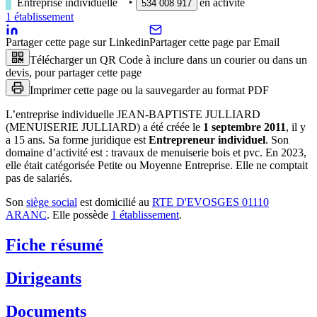
Entreprise individuelle
‣
en activité
534 008 917
1
établissement
Partager cette page sur Linkedin
Partager cette page par Email
Télécharger un QR Code à inclure dans un courier ou dans un
devis, pour partager cette page
Imprimer cette page ou la sauvegarder au format PDF
L’entreprise individuelle
JEAN-BAPTISTE JULLIARD
(MENUISERIE JULLIARD)
a été créée le
1 septembre 2011
, il y
a
15 ans
.
Sa forme juridique est
Entrepreneur individuel
.
Son
domaine d’activité est :
travaux de menuiserie bois et pvc
.
En 2023,
elle était catégorisée Petite ou Moyenne Entreprise.
Elle ne comptait
pas de salariés.
Son
siège social
est domicilié au
RTE D'EVOSGES 01110
ARANC
.
Elle possède
1
établissement
.
Fiche résumé
Dirigeants
Documents