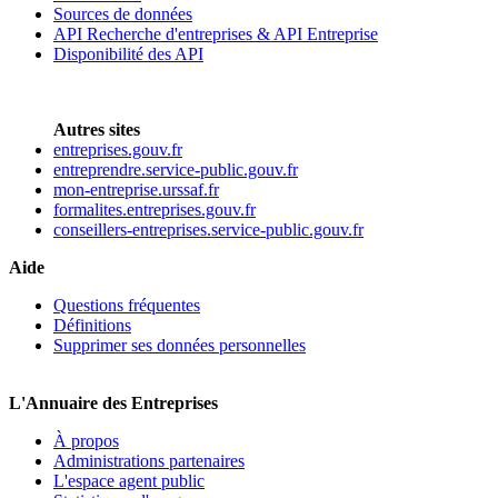
Sources de données
API Recherche d'entreprises & API Entreprise
Disponibilité des API
Autres sites
entreprises.gouv.fr
entreprendre.service-public.gouv.fr
mon-entreprise.urssaf.fr
formalites.entreprises.gouv.fr
conseillers-entreprises.service-public.gouv.fr
Aide
Questions fréquentes
Définitions
Supprimer ses données personnelles
L'Annuaire des Entreprises
À propos
Administrations partenaires
L'espace agent public