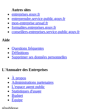
Autres sites
entreprises.gouv.fr
entreprendre.service-public.gouv.fr
mon-entreprise.urssaf.fr
formalites.entreprises.gouv.fr
conseillers-entreprises.service-public.gouv.fr
Aide
Questions fréquentes
Définitions
Supprimer ses données personnelles
L'Annuaire des Entreprises
À propos
Administrations partenaires
L'espace agent public
Statistiques d'usage
Budget
Équipe
république