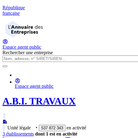
République
française
Espace agent public
Rechercher une entreprise
Espace agent public
A.B.I. TRAVAUX
Unité légale
‣
en activité
537 872 343
3
établissement
s
dont
1
est
en activité