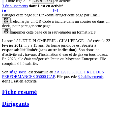
Unité légale
‣
en activité
749 915 773
3
établissement
s
dont
1
est
en activité
Partager cette page sur Linkedin
Partager cette page par Email
Télécharger un QR Code à inclure dans un courier ou dans un
devis, pour partager cette page
Imprimer cette page ou la sauvegarder au format PDF
La société
L ET D PLOMBERIE - CHAUFFAGE
a été créée le
22
février 2012
, il y a
15 ans
.
Sa forme juridique est
Société à
responsabilité limitée (sans autre indication)
.
Son domaine
d’activité est :
travaux d’installation d’eau et de gaz en tous locaux
.
En 2023, elle était catégorisée Petite ou Moyenne Entreprise.
Elle
comptait 3 à 5 salariés.
Son
siège social
est domicilié au
ZA LA JUSTICE 1 RUE DES
PERFORMANCES 05000 GAP
.
Elle possède
3
établissement
s
dont
1
est
en activité
.
Fiche résumé
Dirigeants