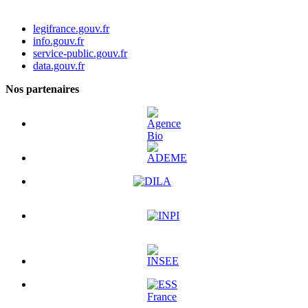
legifrance.gouv.fr
info.gouv.fr
service-public.gouv.fr
data.gouv.fr
Nos partenaires