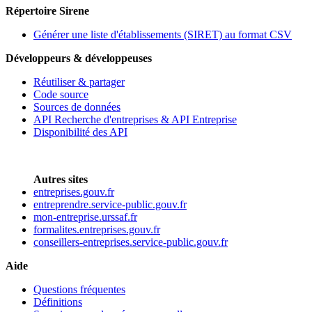
Répertoire Sirene
Générer une liste d'établissements (SIRET) au format CSV
Développeurs & développeuses
Réutiliser & partager
Code source
Sources de données
API Recherche d'entreprises & API Entreprise
Disponibilité des API
Autres sites
entreprises.gouv.fr
entreprendre.service-public.gouv.fr
mon-entreprise.urssaf.fr
formalites.entreprises.gouv.fr
conseillers-entreprises.service-public.gouv.fr
Aide
Questions fréquentes
Définitions