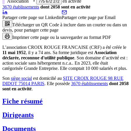
Association
‣
en activité
775 672 272
3670
établissement
s
dont
2058
sont
en activité
Partager cette page sur Linkedin
Partager cette page par Email
Télécharger un QR Code à inclure dans un courier ou dans un
devis, pour partager cette page
Imprimer cette page ou la sauvegarder au format PDF
L’association
CROIX ROUGE FRANCAISE (CRF)
a été créée le
11 mai 1952
, il y a
74 ans
.
Sa forme juridique est
Association
déclarée, reconnue d'utilité publique
.
Son domaine d’activité est :
action sociale sans hébergement n.c.a.
.
En 2023, elle était
catégorisée Grande Entreprise.
Elle comptait 10 000 salariés et plus.
Son
siège social
est domicilié au
SITE CROIX ROUGE 98 RUE
DIDOT 75014 PARIS
.
Elle possède
3670
établissement
s
dont
2058
sont
en activité
.
Fiche résumé
Dirigeants
Documents