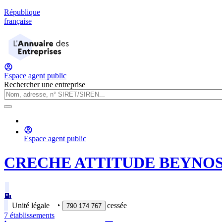
République
française
Espace agent public
Rechercher une entreprise
Espace agent public
CRECHE ATTITUDE BEYNO
Unité légale
‣
cessée
790 174 767
7
établissement
s