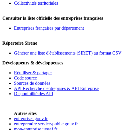
Collectivités territoriales
Consulter la liste officielle des entreprises françaises
Entreprises françaises par département
Répertoire Sirene
Générer une liste d'établissements (SIRET) au format CSV
Développeurs & développeuses
Réutiliser & partager
Code source
Sources de données
API Recherche d'entreprises & API Entreprise
Disponibilité des API
Autres sites
entreprises.gouv.fr
entreprendre.service-public.gouv.fr
mon-entreprise.urssaf.fr