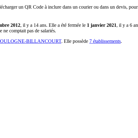
lécharger un QR Code à inclure dans un courier ou dans un devis, pour 
mbre 2012
, il y a
14 ans
.
Elle a été fermée le
1 janvier 2021
, il y a
6 an
e ne comptait pas de salariés.
0 BOULOGNE-BILLANCOURT
.
Elle possède
7
établissement
s
.