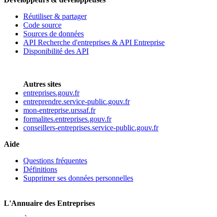
Réutiliser & partager
Code source
Sources de données
API Recherche d'entreprises & API Entreprise
Disponibilité des API
Autres sites
entreprises.gouv.fr
entreprendre.service-public.gouv.fr
mon-entreprise.urssaf.fr
formalites.entreprises.gouv.fr
conseillers-entreprises.service-public.gouv.fr
Aide
Questions fréquentes
Définitions
Supprimer ses données personnelles
L'Annuaire des Entreprises