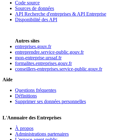
Code source
Sources de données
API Recherche d'entreprises & API Entreprise
Disponibilité des API
Autres sites
entreprises.gouv.fr
entreprendre.service-public.gouv.fr
mon-entreprise.urssaf.fr
formalites.entreprises.gouv.fr
conseillers-entreprises.service-public.gouv.fr
Aide
Questions fréquentes
Définitions
Supprimer ses données personnelles
L'Annuaire des Entreprises
À propos
Administrations partenaires
L'espace agent public