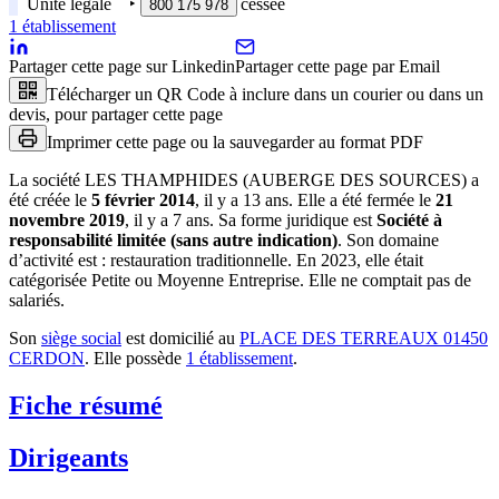
Unité légale
‣
cessée
800 175 978
1
établissement
Partager cette page sur Linkedin
Partager cette page par Email
Télécharger un QR Code à inclure dans un courier ou dans un
devis, pour partager cette page
Imprimer cette page ou la sauvegarder au format PDF
La société
LES THAMPHIDES (AUBERGE DES SOURCES)
a
été créée le
5 février 2014
, il y a
13 ans
.
Elle a été fermée le
21
novembre 2019
, il y a
7 ans
.
Sa forme juridique est
Société à
responsabilité limitée (sans autre indication)
.
Son domaine
d’activité est :
restauration traditionnelle
.
En 2023, elle était
catégorisée Petite ou Moyenne Entreprise.
Elle ne comptait pas de
salariés.
Son
siège social
est domicilié au
PLACE DES TERREAUX 01450
CERDON
.
Elle possède
1
établissement
.
Fiche résumé
Dirigeants