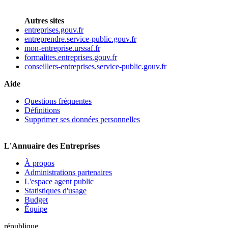
Autres sites
entreprises.gouv.fr
entreprendre.service-public.gouv.fr
mon-entreprise.urssaf.fr
formalites.entreprises.gouv.fr
conseillers-entreprises.service-public.gouv.fr
Aide
Questions fréquentes
Définitions
Supprimer ses données personnelles
L'Annuaire des Entreprises
À propos
Administrations partenaires
L'espace agent public
Statistiques d'usage
Budget
Équipe
république