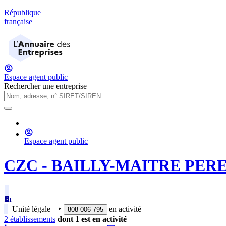
République
française
Espace agent public
Rechercher une entreprise
Espace agent public
CZC - BAILLY-MAITRE PERE 
Unité légale
‣
en activité
808 006 795
2
établissement
s
dont
1
est
en activité