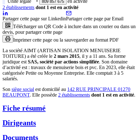
Unité légale
‣
en activité
809 857 675
2
établissement
s
dont
1
est
en activité
Partager cette page sur Linkedin
Partager cette page par Email
Télécharger un QR Code à inclure dans un courier ou dans un
devis, pour partager cette page
Imprimer cette page ou la sauvegarder au format PDF
La société
AIMT (ARTISAN ISOLATION MENUISERIE
TOITURE)
a été créée le
2 mars 2015
, il y a
11 ans
.
Sa forme
juridique est
SAS, société par actions simplifiée
.
Son domaine
d’activité est :
travaux de menuiserie bois et pvc
.
En 2023, elle était
catégorisée Petite ou Moyenne Entreprise.
Elle comptait 3 à 5
salariés.
Son
siège social
est domicilié au
142 RUE PRINCIPALE 01270
BEAUPONT
.
Elle possède
2
établissement
s
dont
1
est
en activité
.
Fiche résumé
Dirigeants
Documents