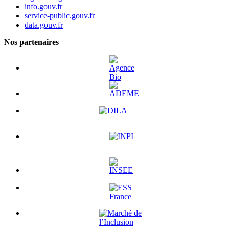
info.gouv.fr
service-public.gouv.fr
data.gouv.fr
Nos partenaires