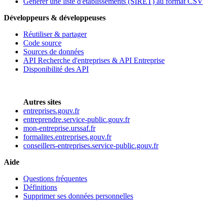
Générer une liste d'établissements (SIRET) au format CSV
Développeurs & développeuses
Réutiliser & partager
Code source
Sources de données
API Recherche d'entreprises & API Entreprise
Disponibilité des API
Autres sites
entreprises.gouv.fr
entreprendre.service-public.gouv.fr
mon-entreprise.urssaf.fr
formalites.entreprises.gouv.fr
conseillers-entreprises.service-public.gouv.fr
Aide
Questions fréquentes
Définitions
Supprimer ses données personnelles