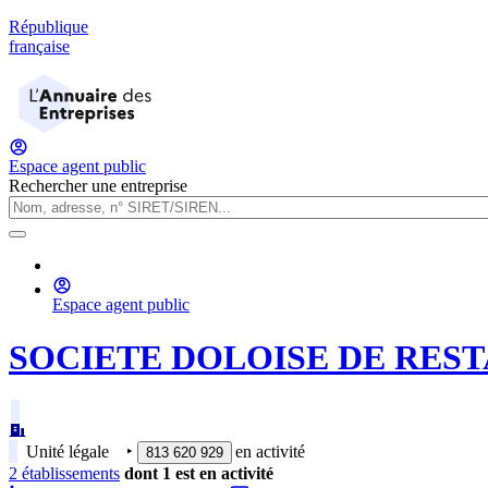
République
française
Espace agent public
Rechercher une entreprise
Espace agent public
SOCIETE DOLOISE DE RES
Unité légale
‣
en activité
813 620 929
2
établissement
s
dont
1
est
en activité