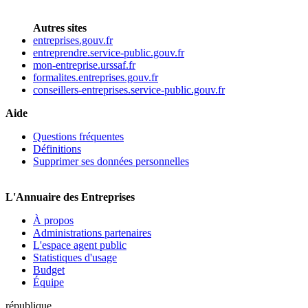
Autres sites
entreprises.gouv.fr
entreprendre.service-public.gouv.fr
mon-entreprise.urssaf.fr
formalites.entreprises.gouv.fr
conseillers-entreprises.service-public.gouv.fr
Aide
Questions fréquentes
Définitions
Supprimer ses données personnelles
L'Annuaire des Entreprises
À propos
Administrations partenaires
L'espace agent public
Statistiques d'usage
Budget
Équipe
république