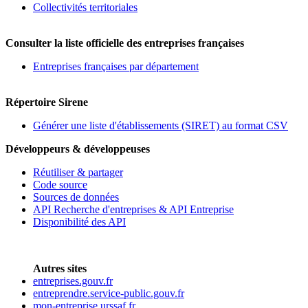
Collectivités territoriales
Consulter la liste officielle des entreprises françaises
Entreprises françaises par département
Répertoire Sirene
Générer une liste d'établissements (SIRET) au format CSV
Développeurs & développeuses
Réutiliser & partager
Code source
Sources de données
API Recherche d'entreprises & API Entreprise
Disponibilité des API
Autres sites
entreprises.gouv.fr
entreprendre.service-public.gouv.fr
mon-entreprise.urssaf.fr