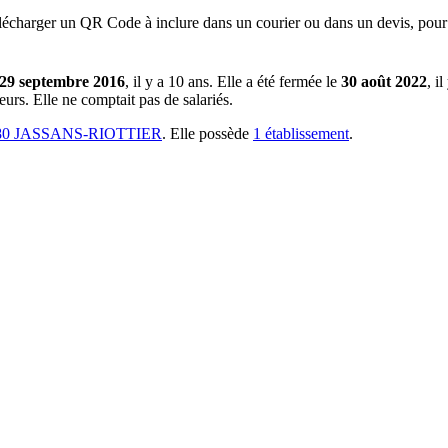
lécharger un QR Code à inclure dans un courier ou dans un devis, pour 
29 septembre 2016
, il y a
10 ans
.
Elle a été fermée le
30 août 2022
, i
teurs
.
Elle ne comptait pas de salariés.
80 JASSANS-RIOTTIER
.
Elle possède
1
établissement
.