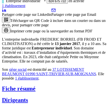
Entreprise individuelle
‣
en activité
824 675 722
1
établissement
Partager cette page sur Linkedin
Partager cette page par Email
Télécharger un QR Code à inclure dans un courier ou dans un
devis, pour partager cette page
Imprimer cette page ou la sauvegarder au format PDF
L’entreprise individuelle
FREDERIC BORREL (FB FROID ET
CLIMATISATION)
a été créée le
13 janvier 2017
, il y a
10 ans
.
Sa
forme juridique est
Entrepreneur individuel
.
Son domaine
d’activité est :
travaux d’installation d’équipements thermiques et de
climatisation
.
En 2023, elle était catégorisée Petite ou Moyenne
Entreprise.
Elle ne comptait pas de salariés.
Son
siège social
est domicilié au
37 LOTISSEMENT
BEAUMONT 01990 SAINT-TRIVIER-SUR-MOIGNANS
.
Elle
possède
1
établissement
.
Fiche résumé
Dirigeants