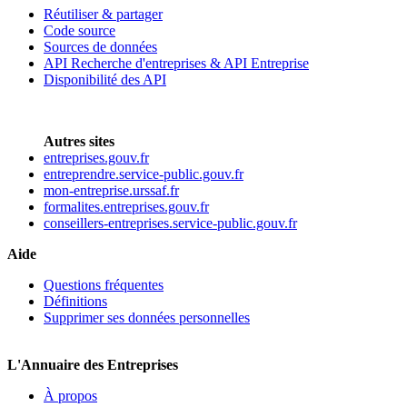
Réutiliser & partager
Code source
Sources de données
API Recherche d'entreprises & API Entreprise
Disponibilité des API
Autres sites
entreprises.gouv.fr
entreprendre.service-public.gouv.fr
mon-entreprise.urssaf.fr
formalites.entreprises.gouv.fr
conseillers-entreprises.service-public.gouv.fr
Aide
Questions fréquentes
Définitions
Supprimer ses données personnelles
L'Annuaire des Entreprises
À propos