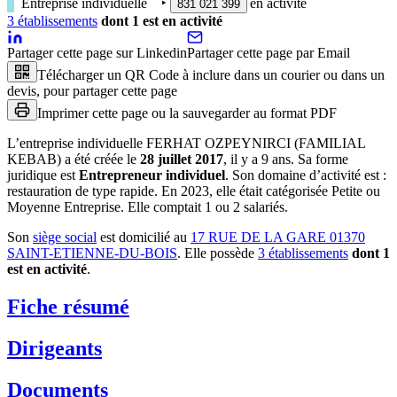
Entreprise individuelle
‣
en activité
831 021 399
3
établissement
s
dont
1
est
en activité
Partager cette page sur Linkedin
Partager cette page par Email
Télécharger un QR Code à inclure dans un courier ou dans un
devis, pour partager cette page
Imprimer cette page ou la sauvegarder au format PDF
L’entreprise individuelle
FERHAT OZPEYNIRCI (FAMILIAL
KEBAB)
a été créée le
28 juillet 2017
, il y a
9 ans
.
Sa forme
juridique est
Entrepreneur individuel
.
Son domaine d’activité est :
restauration de type rapide
.
En 2023, elle était catégorisée Petite ou
Moyenne Entreprise.
Elle comptait 1 ou 2 salariés.
Son
siège social
est domicilié au
17 RUE DE LA GARE 01370
SAINT-ETIENNE-DU-BOIS
.
Elle possède
3
établissement
s
dont
1
est
en activité
.
Fiche résumé
Dirigeants
Documents