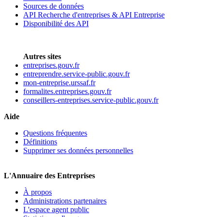
Sources de données
API Recherche d'entreprises & API Entreprise
Disponibilité des API
Autres sites
entreprises.gouv.fr
entreprendre.service-public.gouv.fr
mon-entreprise.urssaf.fr
formalites.entreprises.gouv.fr
conseillers-entreprises.service-public.gouv.fr
Aide
Questions fréquentes
Définitions
Supprimer ses données personnelles
L'Annuaire des Entreprises
À propos
Administrations partenaires
L'espace agent public