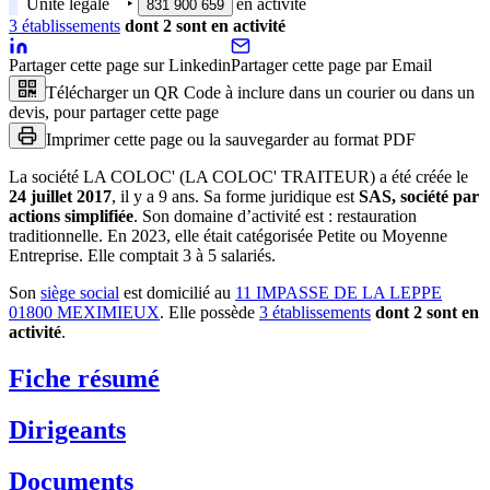
Unité légale
‣
en activité
831 900 659
3
établissement
s
dont
2
sont
en activité
Partager cette page sur Linkedin
Partager cette page par Email
Télécharger un QR Code à inclure dans un courier ou dans un
devis, pour partager cette page
Imprimer cette page ou la sauvegarder au format PDF
La société
LA COLOC' (LA COLOC' TRAITEUR)
a été créée le
24 juillet 2017
, il y a
9 ans
.
Sa forme juridique est
SAS, société par
actions simplifiée
.
Son domaine d’activité est :
restauration
traditionnelle
.
En 2023, elle était catégorisée Petite ou Moyenne
Entreprise.
Elle comptait 3 à 5 salariés.
Son
siège social
est domicilié au
11 IMPASSE DE LA LEPPE
01800 MEXIMIEUX
.
Elle possède
3
établissement
s
dont
2
sont
en
activité
.
Fiche résumé
Dirigeants
Documents