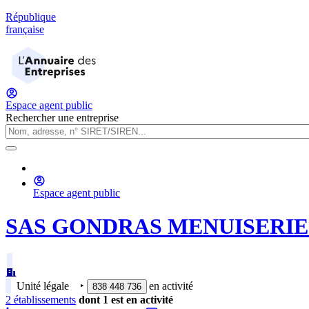
République
française
Espace agent public
Rechercher une entreprise
Espace agent public
SAS GONDRAS MENUISERIE
Unité légale
‣
en activité
838 448 736
2
établissement
s
dont
1
est
en activité