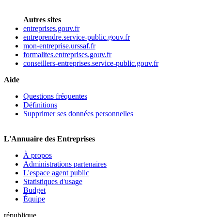
Autres sites
entreprises.gouv.fr
entreprendre.service-public.gouv.fr
mon-entreprise.urssaf.fr
formalites.entreprises.gouv.fr
conseillers-entreprises.service-public.gouv.fr
Aide
Questions fréquentes
Définitions
Supprimer ses données personnelles
L'Annuaire des Entreprises
À propos
Administrations partenaires
L'espace agent public
Statistiques d'usage
Budget
Équipe
république