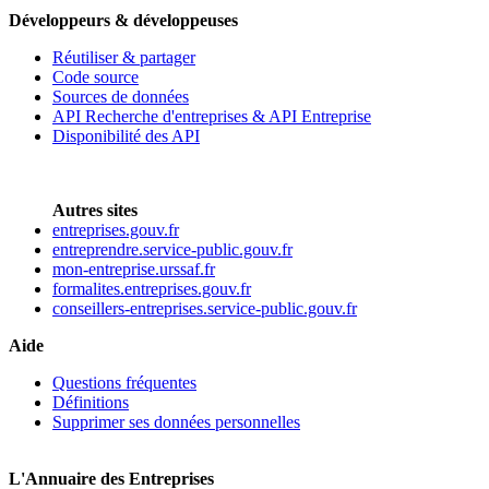
Développeurs & développeuses
Réutiliser & partager
Code source
Sources de données
API Recherche d'entreprises & API Entreprise
Disponibilité des API
Autres sites
entreprises.gouv.fr
entreprendre.service-public.gouv.fr
mon-entreprise.urssaf.fr
formalites.entreprises.gouv.fr
conseillers-entreprises.service-public.gouv.fr
Aide
Questions fréquentes
Définitions
Supprimer ses données personnelles
L'Annuaire des Entreprises