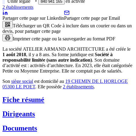
Unité légale
‣
en activité
840 941 165
2
établissement
s
Partager cette page sur Linkedin
Partager cette page par Email
Télécharger un QR Code à inclure dans un courier ou dans un
devis, pour partager cette page
Imprimer cette page ou la sauvegarder au format PDF
La société
ATELIER ARMAND ARCHITECTURE
a été créée le
1 août 2018
, il y a
8 ans
.
Sa forme juridique est
Société à
responsabilité limitée (sans autre indication)
.
Son domaine
d’activité est :
activités d’architecture
.
En 2023, elle était catégorisée
Petite ou Moyenne Entreprise.
Elle ne comptait pas de salariés.
Son
siège social
est domicilié au
19 CHEMIN DE L HORLOGE
05300 LE POET
.
Elle possède
2
établissement
s
.
Fiche résumé
Dirigeants
Documents