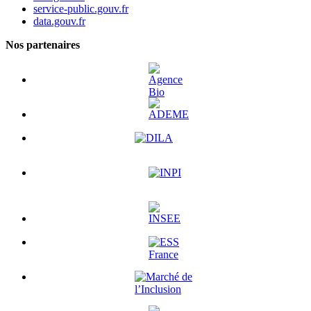
service-public.gouv.fr
data.gouv.fr
Nos partenaires